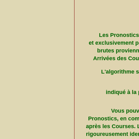
Les Pronostics
et exclusivement p
brutes provienn
Arrivées des Cour
L'algorithme s
indiqué à la
Vous pouve
Pronostics, en comp
après les Courses. 
rigoureusement iden