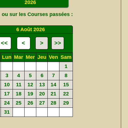
2026
, ou sur les Courses passées :
6 Août 2026
>
>>
Lun
Mar
Mer
Jeu
Ven
Sam
1
3
4
5
6
7
8
10
11
12
13
14
15
17
18
19
20
21
22
24
25
26
27
28
29
31